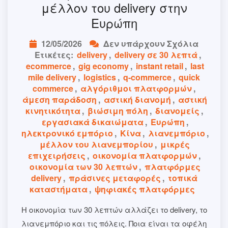
μέλλον του delivery στην
Ευρώπη
12/05/2026
Δεν υπάρχουν Σχόλια
Ετικέτες:
delivery
,
delivery σε 30 λεπτά
,
ecommerce
,
gig economy
,
instant retail
,
last
mile delivery
,
logistics
,
q-commerce
,
quick
commerce
,
αλγόριθμοι πλατφορμών
,
άμεση παράδοση
,
αστική διανομή
,
αστική
κινητικότητα
,
βιώσιμη πόλη
,
διανομείς
,
εργασιακά δικαιώματα
,
Ευρώπη
,
ηλεκτρονικό εμπόριο
,
Κίνα
,
λιανεμπόριο
,
μέλλον του λιανεμπορίου
,
μικρές
επιχειρήσεις
,
οικονομία πλατφορμών
,
οικονομία των 30 λεπτών
,
πλατφόρμες
delivery
,
πράσινες μεταφορές
,
τοπικά
καταστήματα
,
ψηφιακές πλατφόρμες
Η οικονομία των 30 λεπτών αλλάζει το delivery, το
λιανεμπόριο και τις πόλεις. Ποια είναι τα οφέλη