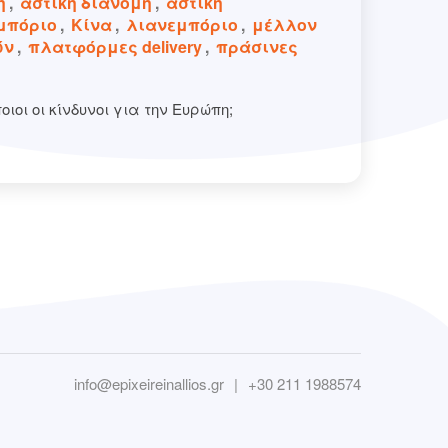
η
,
αστική διανομή
,
αστική
εμπόριο
,
Κίνα
,
λιανεμπόριο
,
μέλλον
ών
,
πλατφόρμες delivery
,
πράσινες
οιοι οι κίνδυνοι για την Ευρώπη;
info@epixeireinallios.gr
|
+30 211 1988574