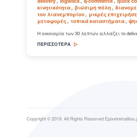
delivery
,
logistics
,
q-commerce
,
quick c
κινητικότητα
,
βιώσιμη πόλη
,
διανομε
του λιανεμπορίου
,
μικρές επιχειρήσε
μεταφορές
,
τοπικά καταστήματα
,
ψη
Η οικονομία των 30 λεπτών αλλάζει το delive
ΠΕΡΙΣΣΟΤΕΡΑ
Copyright © 2019. All Rights Reserved Epixeireinallios.