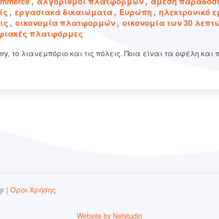
ommerce
,
αλγόριθμοι πλατφορμών
,
άμεση παράδοσ
ίς
,
εργασιακά δικαιώματα
,
Ευρώπη
,
ηλεκτρονικό 
ις
,
οικονομία πλατφορμών
,
οικονομία των 30 λεπτ
φιακές πλατφόρμες
ry, το λιανεμπόριο και τις πόλεις. Ποια είναι τα οφέλη και π
gr |
Όροι Χρήσης
Website by Netstudio