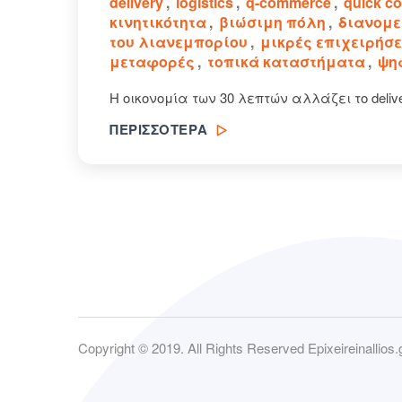
delivery
,
logistics
,
q-commerce
,
quick c
κινητικότητα
,
βιώσιμη πόλη
,
διανομε
του λιανεμπορίου
,
μικρές επιχειρήσε
μεταφορές
,
τοπικά καταστήματα
,
ψη
Η οικονομία των 30 λεπτών αλλάζει το delive
ΠΕΡΙΣΣΟΤΕΡΑ
Copyright © 2019. All Rights Reserved Epixeireinallios.