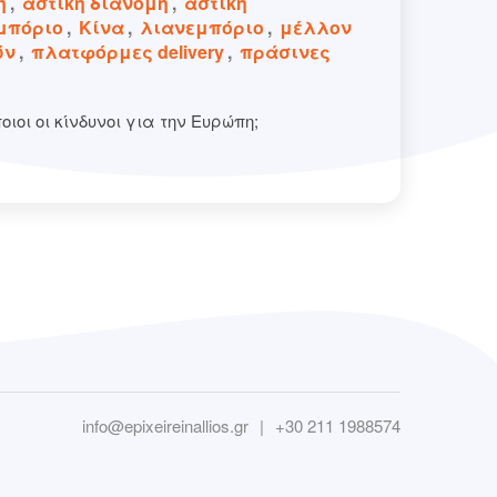
η
,
αστική διανομή
,
αστική
εμπόριο
,
Κίνα
,
λιανεμπόριο
,
μέλλον
ών
,
πλατφόρμες delivery
,
πράσινες
οιοι οι κίνδυνοι για την Ευρώπη;
info@epixeireinallios.gr
|
+30 211 1988574