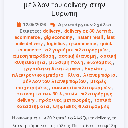
μέλλον του delivery στην
Ευρώπη
12/05/2026
Δεν υπάρχουν Σχόλια
Ετικέτες:
delivery
,
delivery σε 30 λεπτά
,
ecommerce
,
gig economy
,
instant retail
,
last
mile delivery
,
logistics
,
q-commerce
,
quick
commerce
,
αλγόριθμοι πλατφορμών
,
άμεση παράδοση
,
αστική διανομή
,
αστική
κινητικότητα
,
βιώσιμη πόλη
,
διανομείς
,
εργασιακά δικαιώματα
,
Ευρώπη
,
ηλεκτρονικό εμπόριο
,
Κίνα
,
λιανεμπόριο
,
μέλλον του λιανεμπορίου
,
μικρές
επιχειρήσεις
,
οικονομία πλατφορμών
,
οικονομία των 30 λεπτών
,
πλατφόρμες
delivery
,
πράσινες μεταφορές
,
τοπικά
καταστήματα
,
ψηφιακές πλατφόρμες
Η οικονομία των 30 λεπτών αλλάζει το delivery, το
λιανεμπόριο και τις πόλεις. Ποια είναι τα οφέλη