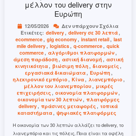
μέλλον του delivery στην
Ευρώπη
12/05/2026
Δεν υπάρχουν Σχόλια
Ετικέτες:
delivery
,
delivery σε 30 λεπτά
,
ecommerce
,
gig economy
,
instant retail
,
last
mile delivery
,
logistics
,
q-commerce
,
quick
commerce
,
αλγόριθμοι πλατφορμών
,
άμεση παράδοση
,
αστική διανομή
,
αστική
κινητικότητα
,
βιώσιμη πόλη
,
διανομείς
,
εργασιακά δικαιώματα
,
Ευρώπη
,
ηλεκτρονικό εμπόριο
,
Κίνα
,
λιανεμπόριο
,
μέλλον του λιανεμπορίου
,
μικρές
επιχειρήσεις
,
οικονομία πλατφορμών
,
οικονομία των 30 λεπτών
,
πλατφόρμες
delivery
,
πράσινες μεταφορές
,
τοπικά
καταστήματα
,
ψηφιακές πλατφόρμες
Η οικονομία των 30 λεπτών αλλάζει το delivery, το
λιανεμπόριο και τις πόλεις. Ποια είναι τα οφέλη